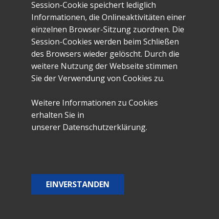
Session-Cookie speichert lediglich
die Spanier mit sieben Fahnen Fußvolk und
Informationen, die Onlineaktivitäten einer
drei Fahnen Reitern in das Stift Münster ein.
einzelnen Browser-Sitzung zuordnen. Die
Ihnen sind jedoch niederländische Soldaten
Session-Cookies werden beim Schließen
heimlich nachgefolgt und schlagen sie bei
des Browsers wieder gelöscht. Durch die
Lippramsdorf – zwischen Haltern und dem
weitere Nutzung der Webseite stimmen
Haus Ostendorf – vernichtend. Hierbei gibt
Sie der Verwendung von Cookies zu.
es 500 Tote, die bei Lippramsdorf begraben
werden. ….“
Weitere Informationen zu Cookies
Den Hauptakteur und Sieger dieser
erhalten Sie in
militärischen Aktion, Martin Schenk von
unserer Datenschutzerklärung.
Nideggen, ereilte allerdings nur drei Tage
nach diesem spektakulären Sieg in Haltern
vor der niederländischen Stadt Nijmegen ein
trauriges Ende. Weiteres erfährt der Leser in
EINVERSTANDEN
diesem Heft. Doch welche historische
Vorgeschichte führte letztendlich zu diesem
Gemetzel an hunderten spanischen Söldnern